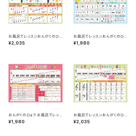
お風呂でレッスンおんがくのひょ
お風呂でレッスンおんがくのひょ
う「ヘ音記号の音符マスター」
う（入門編）品番：AKPO-3
¥2,035
¥1,980
品番：AKPO-15
おんがくのひょう お風呂でレッス
お風呂でレッスンおんがくのひょ
ン (楽譜基礎編) 品番：AKPO
う「 音符の読み方編」 品番： A
¥1,980
¥2,035
-7
KPO-9