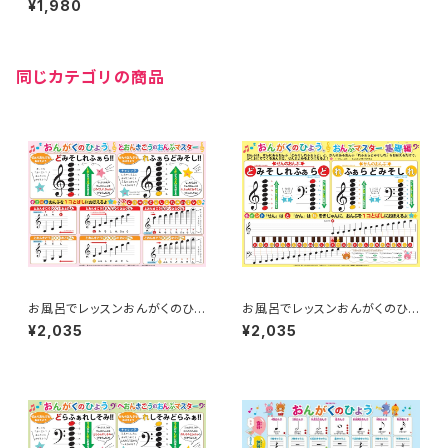
¥1,980
品番：AKPO-12
同じカテゴリの商品
お風呂でレッスンおんがくのひょ
お風呂でレッスンおんがくのひょ
う「ト音記号の音符マスター」
う「おんぷマスター基礎編」 品
¥2,035
¥2,035
品番：AKPO-14
番：AKPO-13