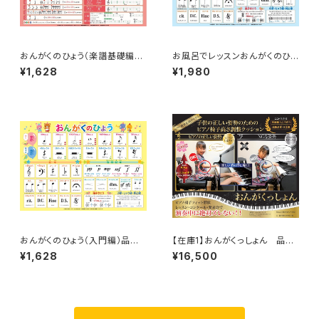
おんがくのひょう（楽譜基礎編）
お風呂でレッスンおんがくのひょ
品番：AKPO-2
う（入門編）品番：AKPO-3
¥1,628
¥1,980
おんがくのひょう（入門編）品番：
【在庫1】おんがくっしょん 品
AKPO-6
番：AKKU-1
¥1,628
¥16,500