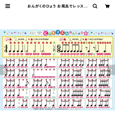
おんがくのひょう お風呂でレッスン
「ピッタリズムれんしゅう２」 品番：
AKPO-12 | おんがくのひょう公式サ
イト