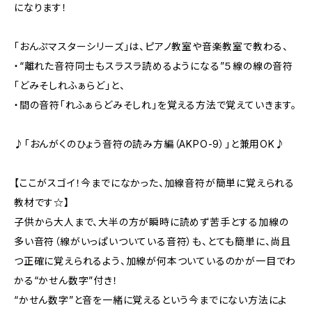
になります！
「おんぷマスターシリーズ」は、ピアノ教室や音楽教室で教わる、
・“離れた音符同士もスラスラ読めるようになる”５線の線の音符
「どみそしれふぁらど」と、
・間の音符「れふぁらどみそしれ」を覚える方法で覚えていきます。
♪「おんがくのひょう音符の読み方編（AKPO-9）」と兼用OK♪
【ここがスゴイ！今までになかった、加線音符が簡単に覚えられる
教材です☆】
子供から大人まで、大半の方が瞬時に読めず苦手とする加線の
多い音符（線がいっぱいついている音符）も、とても簡単に、尚且
つ正確に覚えられるよう、加線が何本ついているのかが一目でわ
かる“かせん数字”付き！
“かせん数字”と音を一緒に覚えるという今までにない方法によ