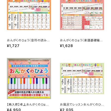
おんがくのひょう（音符の読み方
おんがくのひょう（楽譜基礎編）
編）品番：AKPO-8
品番：AKPO-2
¥1,727
¥1,628
【再入荷】卓上おんがくのひょう２
お風呂でレッスンおんがくのひょ
品番：AKTA-2B
う「 音符の読み方編」 品番： A
¥4,950
¥2,035