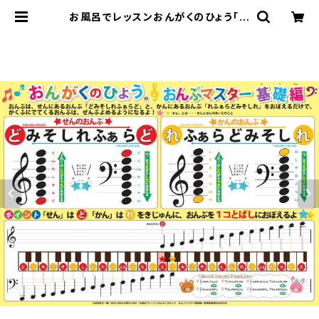
お風呂でレッスンおんがくのひょう「お
んぷマスター基礎編」 品番：AKPO-
13 | おんがくのひょう公式サイト