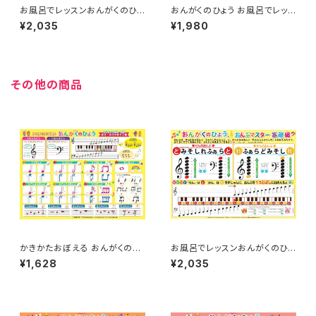
お風呂でレッスンおんがくのひょ
おんがくのひょう お風呂でレッス
う「 音符の読み方編」 品番： A
ン 「ピッタリズムれんしゅう１」
¥2,035
¥1,980
KPO-9
品番：AKPO-11
その他の商品
かきかたおぼえる おんがくのひ
お風呂でレッスンおんがくのひょ
ょう（はじめての楽典・聴音編）品
う「おんぷマスター基礎編」 品
¥1,628
¥2,035
番：AKPO-5
番：AKPO-13