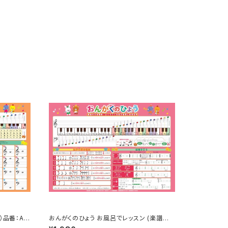
）品番：AK
おんがくのひょう お風呂でレッスン (楽譜基
礎編) 品番：AKPO-7