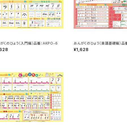
がくのひょう（入門編）品番：AKPO-6
おんがくのひょう（楽譜基礎編）品番
2
,628
¥1,628