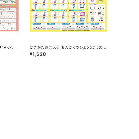
：AKPO-
かきかたおぼえる おんがくのひょう（はじめて
の楽典・聴音編）品番：AKPO-5
¥1,628