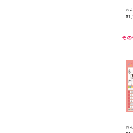
おん
品番
¥1
その
おん
2