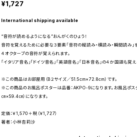
¥1,727
International shipping available
“音符が読めるようになる”おんがくのひょう！
音符を覚えるために必要な３要素「音符の縦読み・横読み・瞬間読み」を
４オクターブの音符が覚えられます。
「イタリア音名」「ドイツ音名」「英語音名」「日本音名」の４か国語も覚
※この商品はお部屋用（B２サイズ／51.5cm×72.8cm）です。
※この商品のお風呂ポスターは品番：AKPO-9になります。お風呂ポス
㎝×59.4㎝）になります。
定価：￥1,570＋税（￥1,727）
著者：小林杏莉沙