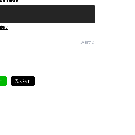
vailable
向け
通報する
E
ポスト