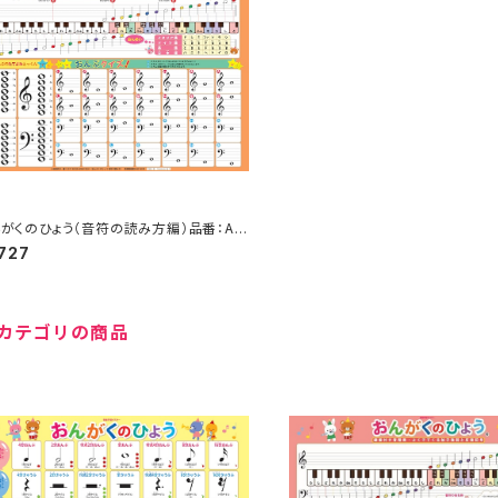
がくのひょう（音符の読み方編）品番：AK
-8
,727
カテゴリの商品