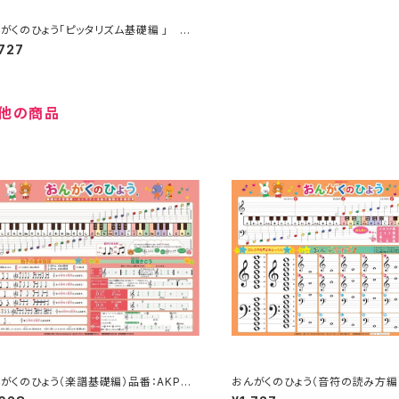
がくのひょう「ピッタリズム基礎編 」
：AKPO-10
,727
他の商品
がくのひょう（楽譜基礎編）品番：AKPO-
おんがくのひょう（音符の読み方編
PO-8