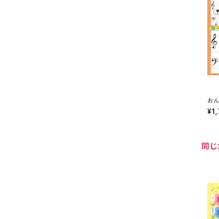
おん
PO
¥1
同じ